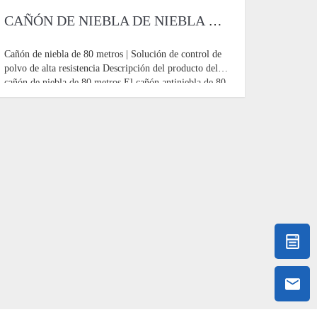
CAÑÓN DE NIEBLA DE NIEBLA DE 80 M
Cañón de niebla de 80 metros | Solución de control de
polvo de alta resistencia Descripción del producto del
cañón de niebla de 80 metros El cañón antiniebla de 80
metros que suprime el polvo está diseñado
específicamente para el supresión de polvo de alta
resistencia