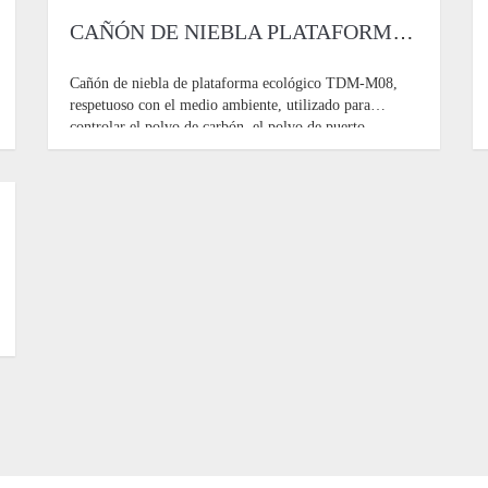
CAÑÓN DE NIEBLA PLATAFORMA DE 80 M
Cañón de niebla de plataforma ecológico TDM-M08,
respetuoso con el medio ambiente, utilizado para
controlar el polvo de carbón, el polvo de puerto,
protección ambiental para eliminar niebla y polvo, etc.
El principio de funcionamiento del pulverizador es usar
una h