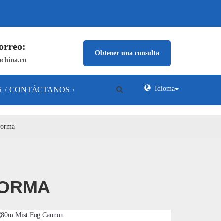
orreo:
Obtener una consulta
china.cn
Idioma
S
CONTÁCTANOS
/
/
forma
FORMA