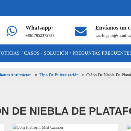
Whatsapp:
Envíanos un c
+8617852375737
worldgens@shanhua
NOTICIAS
CASOS
SOLUCIÓN
PREGUNTAS FRECUENTE
/
/
/
ñones Antirráctor.
Tipo De Pulverización
Cañón De Niebla De Plata
N DE NIEBLA DE PLATA