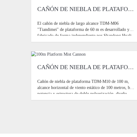
CAÑÓN DE NIEBLA DE PLATAFORMA DE 60 M
El cañón de niebla de largo alcance TDM-M06
"Tiandimei" de plataforma de 60 m es desarrollado y
fabricado de forma independiente por Shandong Huali
Electromechanical Co., Ltd. El principio de
funcionamiento del pulverizador
CAÑÓN DE NIEBLA DE PLATAFORMA DE 100 M
Cañón de niebla de plataforma TDM-M10 de 100 m,
alcance horizontal de viento estático de 100 metros, baja
potencia y estructura de doble pulverización, diseño
bello y compacto. El principio de funcionamiento del
pulverizador es usar una alta presión