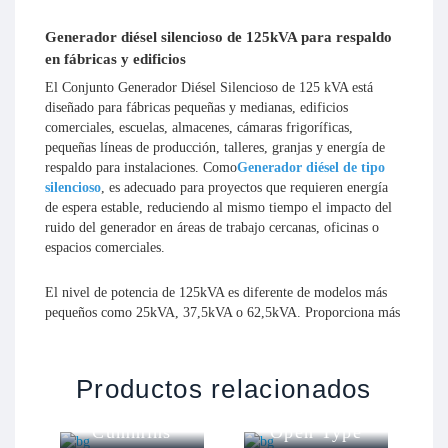
Generador diésel silencioso de 125kVA para respaldo
en fábricas y edificios
El Conjunto Generador Diésel Silencioso de 125 kVA está
diseñado para fábricas pequeñas y medianas, edificios
comerciales, escuelas, almacenes, cámaras frigoríficas,
pequeñas líneas de producción, talleres, granjas y energía de
respaldo para instalaciones. Como
Generador diésel de tipo
silencioso
, es adecuado para proyectos que requieren energía
de espera estable, reduciendo al mismo tiempo el impacto del
ruido del generador en áreas de trabajo cercanas, oficinas o
espacios comerciales.
El nivel de potencia de 125kVA es diferente de modelos más
pequeños como 25kVA, 37,5kVA o 62,5kVA. Proporciona más
reserva para cargas mixtas, más equipos y requisitos de
respaldo más largos, pero sigue siendo más adecuado para
Conjunto
Conjunto
proyectos de carga media que grandes grupos electrógenos
o
generador
generador
Productos relacionados
industriales como 250kVA, 500kVA o 625kVA. Para los
diésel abierto
diésel Yuchai
compradores que necesitan energía de respaldo para un taller
Cummins
Open Type
de fábrica, edificio comercial, instalación, almacén o sistema