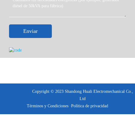
marquesina y la protección del sitio deben revisarse
cuidadosamente. Si el sitio tiene límites estrictos de ruido, el
diseño final de la cúpula y los datos técnicos deben
confirmarse antes de la compra.
Enviar
Antes del envío, el conjunto generador puede comprobarse
según la configuración confirmada. Los elementos comunes de
inspección incluyen el rendimiento del arranque del motor,
estabilidad de voltaje y frecuencia, función del panel de
control, conexión de cableado, sistema de protección,
inspección de apariencia y estado de empaquetado. Se pueden
proporcionar fotos o vídeos de prueba cuando sea necesario.
Para preparar un presupuesto adecuado, por favor proporcione
la potencia, aplicación, voltaje y frecuencia, lista de carga, tipo
Copyright © 2023 Shandong Huali Electromechanical Co.,
de generador, cantidad, país de destino y cualquier requisito
Ltd
especial como ATS, capacidad del depósito de combustible,
Términos y Condiciones ·
Política de privacidad
marca del controlador, marca del alternador, entorno de
instalación o requisitos de control de ruido.
Preguntas frecuentes sobre un generador diésel