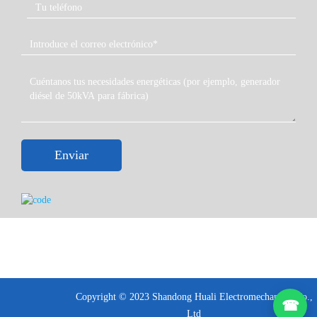
luz.
Granjas y pequeños terrenos agrícolas
Para granjas, este generador puede utilizarse para
iluminación, pequeñas bombas, ventiladores, sistemas
de control y equipos de soporte agrícola seleccionados.
Si una bomba de agua o un motor de ventilador arranca
directamente, por favor indique la potencia del motor y
Enviar
el método de arranque antes de solicitar el presupuesto.
Oficinas y pequeñas clínicas
Las oficinas y pequeñas clínicas pueden necesitar
energía de respaldo para la iluminación, ordenadores,
equipos de comunicación, equipos básicos de apoyo
médico y sistemas seleccionados del edificio. La lista
real de carga debe revisarse antes de confirmar el
Copyright © 2023 Shandong Huali Electromechanical Co.,
☎
tamaño del generador.
Ltd