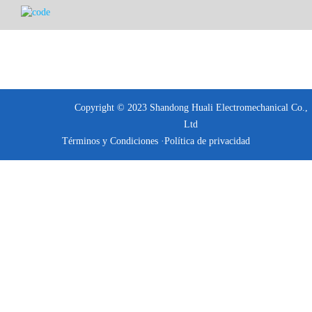
Excelente consumo de combustible con B.S.F.C 215g/kW.h.
● Capacidad de arranque en frío
Temperatura ambiente mínima para arranque en frío sin ayuda:
12°C.
Temperatura ambiente mínima para arranque en frío asistido
(con calentador de refrigerante) -35°C.
Copyright © 2023 Shandong Huali Electromechanical Co.,
Ltd
<
Generador diésel Shanhua Cummins>
Términos y Condiciones ·
Política de privacidad
Disposición de estator/terminal reconectable de 12
cables
Fácil acceso para instalación y mantenimiento
Bobinado de paso 2/3 como estándar, para evitar
corrientes neutras excesivas
Aislamiento clase H con protección ambiental severa
como estándar
Construido para cumplir con todas las principales
normas industriales y marinas
460 AVR como estándar con regulación del 1,5% y
detección bifásica