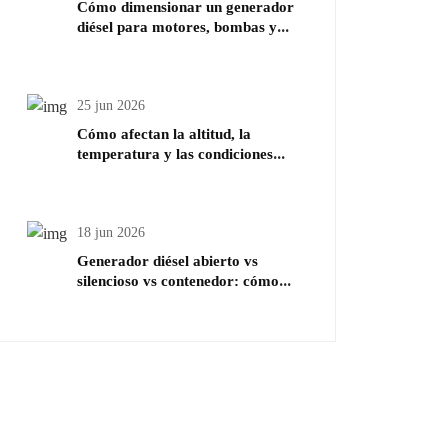
Cómo dimensionar un generador
diésel para motores, bombas y
compresores
25 jun 2026
Cómo afectan la altitud, la
temperatura y las condiciones
del emplazamiento al tamaño de
los generadores diésel
18 jun 2026
Generador diésel abierto vs
silencioso vs contenedor: cómo
elegir el tipo adecuado para tu
proyecto